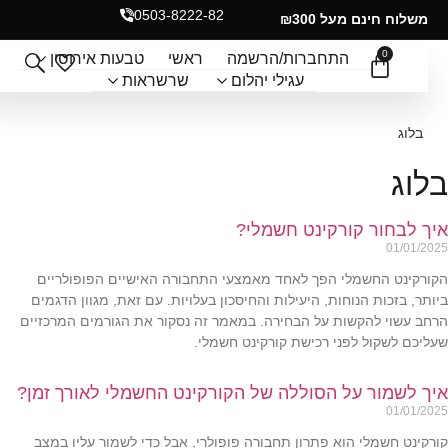
0503-8222-82
משלוח חינם מעל ₪300
0
התחברות/הרשמה
ראשי
טבעות אירוסין
עגילי יהלום
שרשראות
בלוג
בלוג
איך לבחור קורקינט חשמלי?
01/01/2025
הקורקינט החשמלי הפך לאחד מאמצעי התחבורה האישיים הפופולריים
ביותר, בזכות הנוחות, היעילות והחיסכון בעלויות. עם זאת, מגוון הדגמים
הרחב עשוי להקשות על הבחירה. במאמר זה נסקור את הגורמים המרכזיים
שעליכם לשקול לפני רכישת קורקינט חשמלי.
איך לשמור על הסוללה של הקורקינט החשמלי לאורך זמן?
01/01/2025
קורקינט חשמלי הוא פתרון תחבורה פופולרי, אבל כדי לשמור עליו במצב